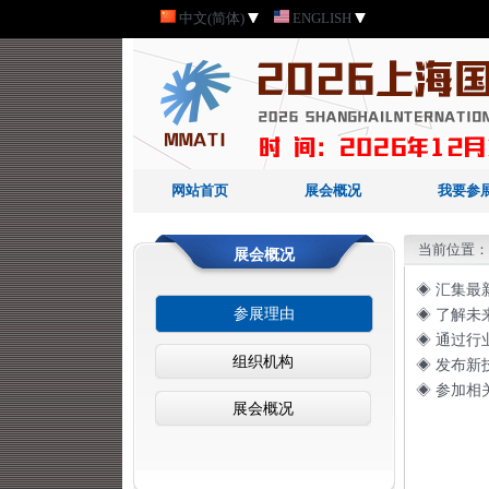
中文(简体)
ENGLISH
网站首页
展会概况
我要参
当前位置
展会概况
◈ 汇集
参展理由
◈ 了解
◈ 通过
组织机构
◈ 发布
◈ 参加
展会概况