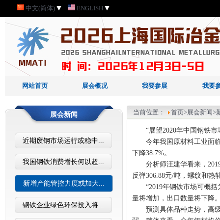
中文(简体)
ENGLISH
网站首页
展会概况
我要参展
我要
当前位置：
首页
>展会新闻>
展会新闻
“展望2020年中国钢
近期废钢市场运行或稳中...
今年我国原材料工业面临许
下降38.7%。
我国钢铁消费增长何以超...
分析师汪建华看来，20
反弹306.88元/吨，螺纹和
新增产能管控力度或加大...
“2019年钢铁市场可
量将增加，出口数量将下降
钢铁企业绿色环保投入将...
预测具体品种走势，高